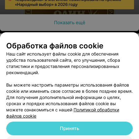
«Народный выбор» в 2026 году
Показать ещё
Обработка файлов cookie
Наш сайт использует файлы cookie для обеспечения
О проекте
Новости проекта
Размещение рекламы
удобства пользователей сайта, его улучшения, сбора
Медицинский маркетинг
Публичный договор
статистики и предоставления персонализированных
рекомендаций.
Пользовательское соглашение
Способы оплаты
Вакансии
Партнеры
Вы можете настроить параметры использования файлов
Написать руководителю 103.by
cookie или изменить свое согласие в более позднее время.
Для получения дополнительной информации о целях,
Написать в поддержку
сроках и порядке использования файлов cookie вы
Персональные настройки cookie
можете ознакомиться с нашей
Политикой обработки
файлов cookie
Обработка персональных данных
Принять