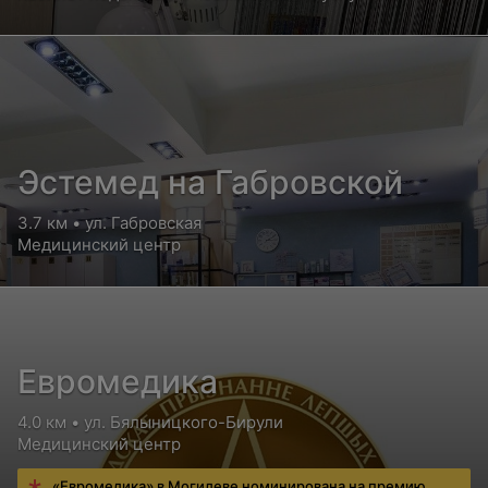
Эстемед на Габровской
3.7 км • ул. Габровская
Медицинский центр
Евромедика
4.0 км • ул. Бялыницкого-Бирули
Медицинский центр
«Евромедика» в Могилеве номинирована на премию